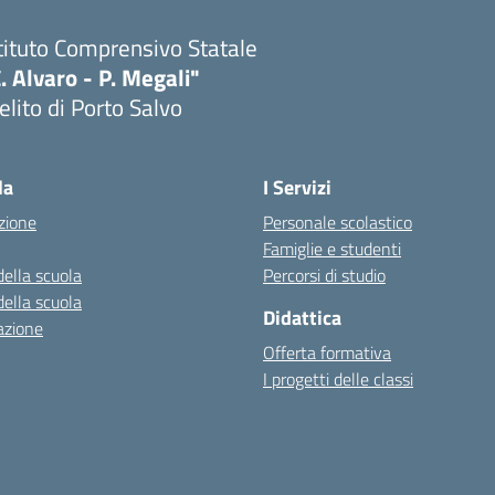
tituto Comprensivo Statale
. Alvaro - P. Megali"
lito di Porto Salvo
Visita la pagina iniziale della scuola
la
I Servizi
zione
Personale scolastico
Famiglie e studenti
della scuola
Percorsi di studio
della scuola
Didattica
azione
Offerta formativa
I progetti delle classi