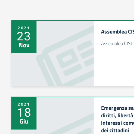
2021
Assemblea CI
23
Assemblea CISL
Nov
2021
Emergenza san
18
diritti, libert
Giu
interessi comun
dei cittadini