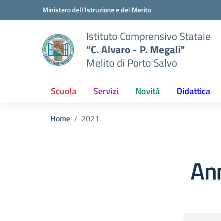
Vai ai contenuti
Vai al menu di navigazione
Vai al footer
Ministero dell'Istruzione e del Merito
Istituto Comprensivo Statale
"C. Alvaro - P. Megali"
Melito di Porto Salvo
Scuola
Servizi
Novità
Didattica
Home
2021
An