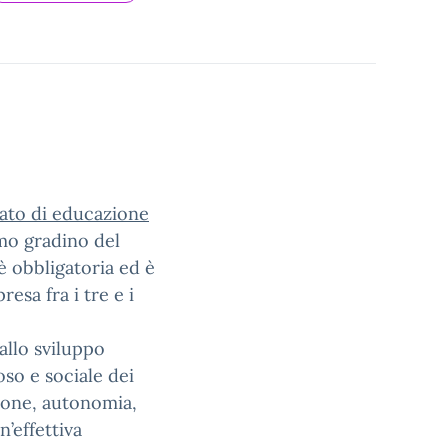
rato di educazione
imo gradino del
è obbligatoria ed è
esa fra i tre e i
allo sviluppo
oso e sociale dei
ione, autonomia,
’effettiva