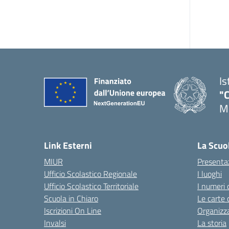
Is
"C
Me
— 
Link Esterni
La Scuo
MIUR
Presenta
Ufficio Scolastico Regionale
I luoghi
Ufficio Scolastico Territoriale
I numeri 
Scuola in Chiaro
Le carte 
Iscrizioni On Line
Organizz
Invalsi
La storia