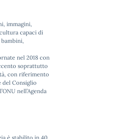
ni, immagini,
 cultura capaci di
 bambini,
iornate nel 2018 con
ccento soprattutto
ità, con riferimento
 del Consiglio
ll’ONU nell’Agenda
ia è stabilito in 40