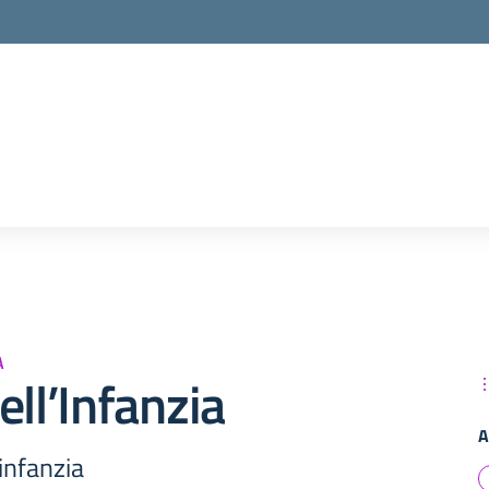
A
ell’Infanzia
A
 infanzia