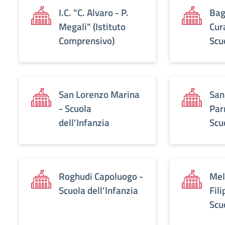
I.C. "C. Alvaro - P.
Bag
Megali" (Istituto
Cur
Comprensivo)
Scu
San Lorenzo Marina
San
- Scuola
Par
dell’Infanzia
Scu
Roghudi Capoluogo -
Mel
Scuola dell’Infanzia
Fili
Scu