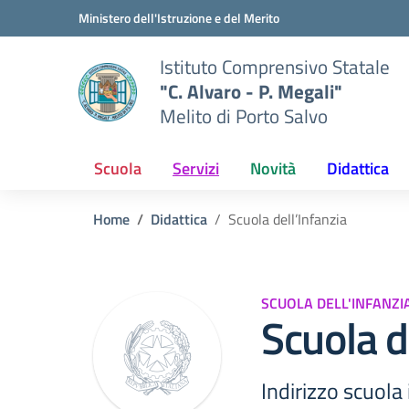
Vai ai contenuti
Vai al menu di navigazione
Vai al footer
Ministero dell'Istruzione e del Merito
Istituto Comprensivo Statale
"C. Alvaro - P. Megali"
Melito di Porto Salvo
Scuola
Servizi
Novità
Didattica
Home
Didattica
Scuola dell’Infanzia
SCUOLA DELL'INFANZI
Scuola d
Indirizzo scuola