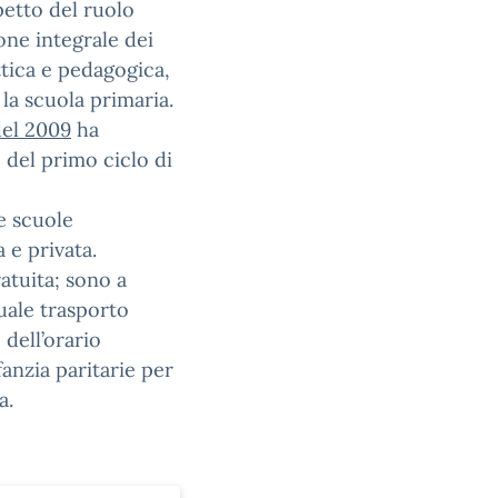
petto del ruolo
one integrale dei
ttica e pedagogica,
 la scuola primaria.
del 2009
ha
e del primo ciclo di
e scuole
a e privata.
ratuita; sono a
tuale trasporto
dell’orario
fanzia paritarie per
a.