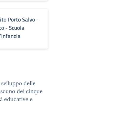
ito Porto Salvo -
co - Scuola
l’Infanzia
 sviluppo delle
ascuno dei cinque
tà educative e