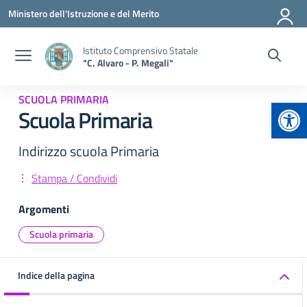
Vai ai contenuti
Vai al menu di navigazione
Vai al footer
Ministero dell'Istruzione e del Merito
Istituto Comprensivo Statale
"C. Alvaro - P. Megali"
SCUOLA PRIMARIA
Apr
Scuola Primaria
Indirizzo scuola Primaria
Stampa / Condividi
Argomenti
Scuola primaria
Indice della pagina