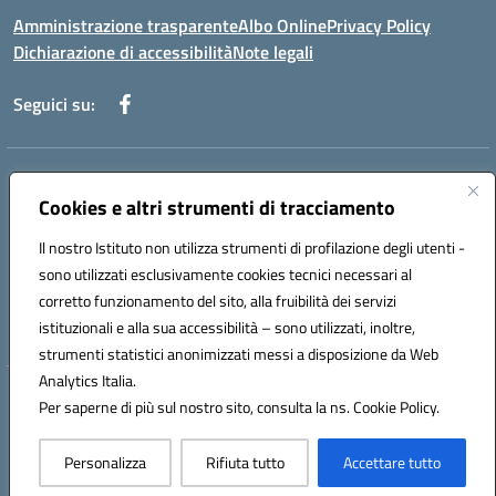
Amministrazione trasparente
Albo Online
Privacy Policy
Dichiarazione di accessibilità
Note legali
Seguici su:
Indirizzo:
Via f. Turati, 44 Melito P. Salvo
Centralino:
Cookies e altri strumenti di tracciamento
+39 0965 78 12 60
Email:
rcic841003@istruzione.it
Posta elettronica certificata (PEC):
rcic841003@pec.istruzione.it
Il nostro Istituto non utilizza strumenti di profilazione degli utenti -
Codice fiscale: 92034530805
sono utilizzati esclusivamente cookies tecnici necessari al
Codice meccanografico:
rcic841003
corretto funzionamento del sito, alla fruibilità dei servizi
Codice Indice delle Pubbliche Amministrazioni (IPA): istsc_rcic841003
istituzionali e alla sua accessibilità – sono utilizzati, inoltre,
strumenti statistici anonimizzati messi a disposizione da Web
Analytics Italia.
Hosting & Powered by 3D Solution S.r.l.
Per saperne di più sul nostro sito, consulta la ns. Cookie Policy.
Concept & Design by Designers Italia
Personalizza
Rifiuta tutto
Accettare tutto