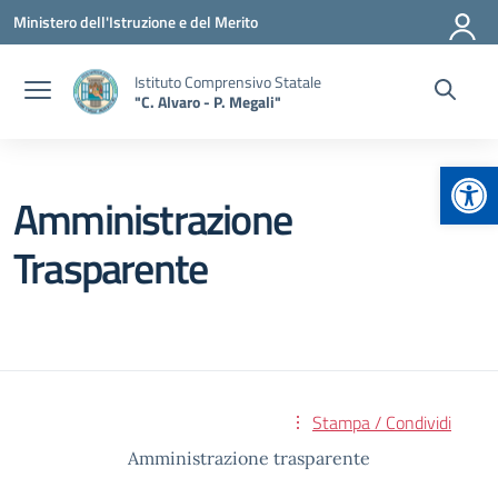
Vai ai contenuti
Vai al menu di navigazione
Vai al footer
Ministero dell'Istruzione e del Merito
Istituto Comprensivo Statale
"C. Alvaro - P. Megali"
Apr
Amministrazione
Trasparente
Stampa / Condividi
Amministrazione trasparente