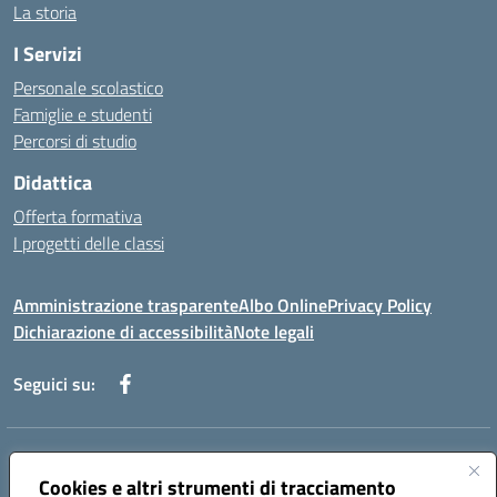
La storia
I Servizi
Personale scolastico
Famiglie e studenti
Percorsi di studio
Didattica
Offerta formativa
I progetti delle classi
Amministrazione trasparente
Albo Online
Privacy Policy
Dichiarazione di accessibilità
Note legali
Seguici su:
Indirizzo:
Via f. Turati, 44 Melito P. Salvo
Centralino:
Cookies e altri strumenti di tracciamento
+39 0965 78 12 60
Email:
rcic841003@istruzione.it