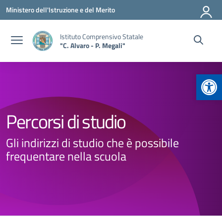
Vai ai contenuti
Vai al menu di navigazione
Vai al footer
Ministero dell'Istruzione e del Merito
Istituto Comprensivo Statale
"C. Alvaro - P. Megali"
Apr
Percorsi di studio
Gli indirizzi di studio che è possibile
frequentare nella scuola