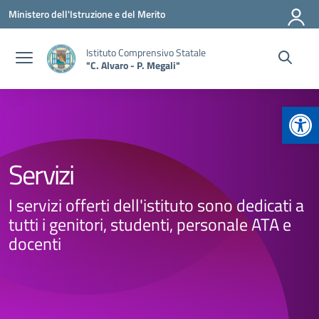
Vai ai contenuti
Vai al menu di navigazione
Vai al footer
Ministero dell'Istruzione e del Merito
Istituto Comprensivo Statale
"C. Alvaro - P. Megali"
Apr
Servizi
I servizi offerti dell'istituto sono dedicati a
tutti i genitori, studenti, personale ATA e
docenti