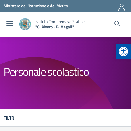
Vai ai contenuti
Vai al menu di navigazione
Vai al footer
Ministero dell'Istruzione e del Merito
Istituto Comprensivo Statale
"C. Alvaro - P. Megali"
Apr
Personale scolastico
FILTRI