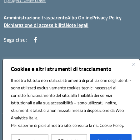
I progetti delle classi
Amministrazione trasparente
Albo Online
Privacy Policy
Dichiarazione di accessibilità
Note legali
Seguici su:
Indirizzo:
Via f. Turati, 44 Melito P. Salvo
Centralino:
Cookies e altri strumenti di tracciamento
+39 0965 78 12 60
Email:
rcic841003@istruzione.it
Posta elettronica certificata (PEC):
rcic841003@pec.istruzione.it
Il nostro Istituto non utilizza strumenti di profilazione degli utenti -
Codice fiscale: 92034530805
sono utilizzati esclusivamente cookies tecnici necessari al
Codice meccanografico:
rcic841003
corretto funzionamento del sito, alla fruibilità dei servizi
Codice Indice delle Pubbliche Amministrazioni (IPA): istsc_rcic841003
istituzionali e alla sua accessibilità – sono utilizzati, inoltre,
strumenti statistici anonimizzati messi a disposizione da Web
Analytics Italia.
Hosting & Powered by 3D Solution S.r.l.
Per saperne di più sul nostro sito, consulta la ns. Cookie Policy.
Concept & Design by Designers Italia