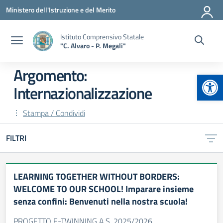
Vai ai contenuti
Vai al menu di navigazione
Vai al footer
Ministero dell'Istruzione e del Merito
Istituto Comprensivo Statale
"C. Alvaro - P. Megali"
Argomento:
Apr
Internazionalizzazione
Stampa / Condividi
FILTRI
LEARNING TOGETHER WITHOUT BORDERS:
WELCOME TO OUR SCHOOL! Imparare insieme
senza confini: Benvenuti nella nostra scuola!
PROGETTO E-TWINNING A.S. 2025/2026