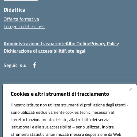
Didattica
Offerta formativa
I progetti delle classi
Amministrazione trasparente
Albo Online
Privacy Policy
Dichiarazione di accessibilità
Note legali
Seguici su:
Indirizzo:
Via f. Turati, 44 Melito P. Salvo
Centralino:
Cookies e altri strumenti di tracciamento
+39 0965 78 12 60
Email:
rcic841003@istruzione.it
Posta elettronica certificata (PEC):
rcic841003@pec.istruzione.it
Il nostro Istituto non utilizza strumenti di profilazione degli utenti -
Codice fiscale: 92034530805
sono utilizzati esclusivamente cookies tecnici necessari al
Codice meccanografico:
rcic841003
corretto funzionamento del sito, alla fruibilità dei servizi
Codice Indice delle Pubbliche Amministrazioni (IPA): istsc_rcic841003
istituzionali e alla sua accessibilità – sono utilizzati, inoltre,
strumenti statistici anonimizzati messi a disposizione da Web