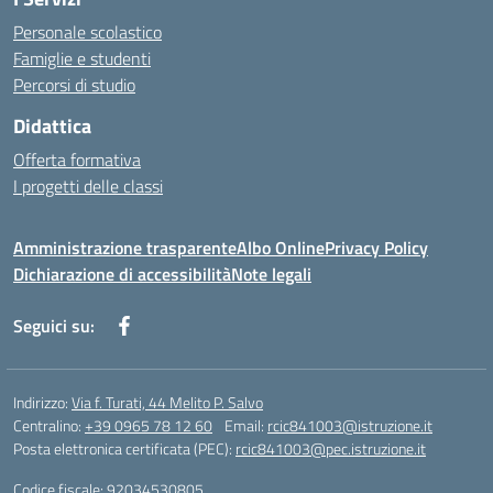
Personale scolastico
Famiglie e studenti
Percorsi di studio
Didattica
Offerta formativa
I progetti delle classi
Amministrazione trasparente
Albo Online
Privacy Policy
Dichiarazione di accessibilità
Note legali
Seguici su:
Indirizzo:
Via f. Turati, 44 Melito P. Salvo
Centralino:
+39 0965 78 12 60
Email:
rcic841003@istruzione.it
Posta elettronica certificata (PEC):
rcic841003@pec.istruzione.it
Codice fiscale: 92034530805