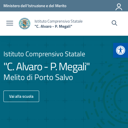
Vai ai contenuti
Vai al menu di navigazione
Vai al footer
Ministero dell'Istruzione e del Merito
Istituto Comprensivo Statale
"C. Alvaro - P. Megali"
Apr
Istituto Comprensivo Statale
"C. Alvaro - P. Megali"
Melito di Porto Salvo
Vai alla scuola