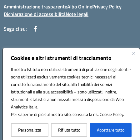
Amministrazione trasparente
Albo Online
Privacy Policy
Dichiarazione di accessibilità
Note legali
Seguici su:
Indirizzo:
Via f. Turati, 44 Melito P. Salvo
Centralino:
+39 0965 78 12 60
Email:
rcic841003@istruzione.it
Cookies e altri strumenti di tracciamento
Posta elettronica certificata (PEC):
rcic841003@pec.istruzione.it
Il nostro Istituto non utilizza strumenti di profilazione degli utenti -
Codice fiscale: 92034530805
sono utilizzati esclusivamente cookies tecnici necessari al
Codice meccanografico:
rcic841003
corretto funzionamento del sito, alla fruibilità dei servizi
Codice Indice delle Pubbliche Amministrazioni (IPA): istsc_rcic841003
istituzionali e alla sua accessibilità – sono utilizzati, inoltre,
strumenti statistici anonimizzati messi a disposizione da Web
Analytics Italia.
Hosting & Powered by 3D Solution S.r.l.
Per saperne di più sul nostro sito, consulta la ns. Cookie Policy.
Concept & Design by Designers Italia
Personalizza
Rifiuta tutto
Accettare tutto