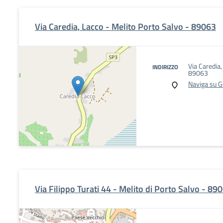
Via Caredia, Lacco - Melito Porto Salvo - 89063
Via Caredia,
INDIRIZZO
89063
Naviga su 
Via Filippo Turati 44 - Melito di Porto Salvo - 89