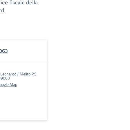
ice fiscale della
rd.
9063
 Leonardo / Melito P.S.
89063
Google Map