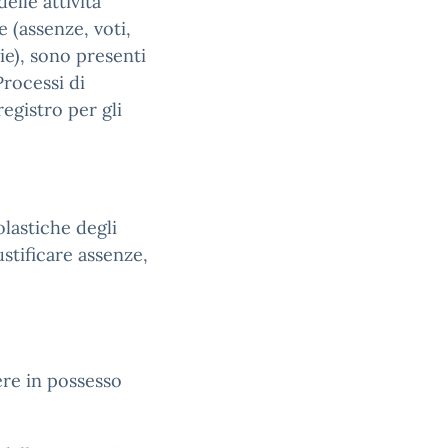
elle attività
 (assenze, voti,
ie), sono presenti
Processi di
egistro per gli
olastiche degli
ustificare assenze,
ere in possesso