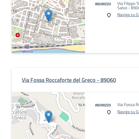
Via Filippo T
INDIRIZZO
Salvo - 89
Naviga su 
Via Fossa Roccaforte del Greco - 89060
Via Fossa R
INDIRIZZO
Naviga su 