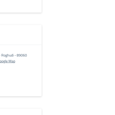
 - Roghudi - 89060
Google Map