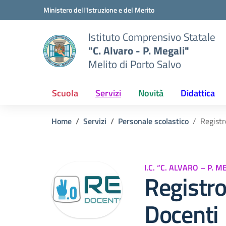
Vai ai contenuti
Vai al menu di navigazione
Vai al footer
Ministero dell'Istruzione e del Merito
Istituto Comprensivo Statale
"C. Alvaro - P. Megali"
Melito di Porto Salvo
Scuola
Servizi
Novità
Didattica
Home
Servizi
Personale scolastico
Registr
I.C. “C. ALVARO – P. 
Registro
Docenti