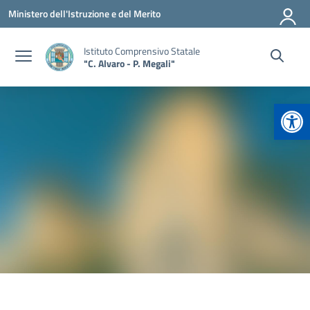
Vai ai contenuti
Vai al menu di navigazione
Vai al footer
Ministero dell'Istruzione e del Merito
Istituto Comprensivo Statale
"C. Alvaro - P. Megali"
Apr