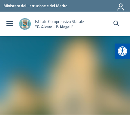
Vai ai contenuti
Vai al menu di navigazione
Vai al footer
Ministero dell'Istruzione e del Merito
Istituto Comprensivo Statale
"C. Alvaro - P. Megali"
Apr