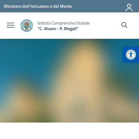
Vai ai contenuti
Vai al menu di navigazione
Vai al footer
Ministero dell'Istruzione e del Merito
Istituto Comprensivo Statale
"C. Alvaro - P. Megali"
Apr