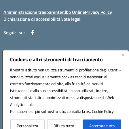
Amministrazione trasparente
Albo Online
Privacy Policy
Dichiarazione di accessibilità
Note legali
Seguici su:
Indirizzo:
Via f. Turati, 44 Melito P. Salvo
Centralino:
Cookies e altri strumenti di tracciamento
+39 0965 78 12 60
Email:
rcic841003@istruzione.it
Posta elettronica certificata (PEC):
rcic841003@pec.istruzione.it
Il nostro Istituto non utilizza strumenti di profilazione degli utenti -
Codice fiscale: 92034530805
sono utilizzati esclusivamente cookies tecnici necessari al
Codice meccanografico:
rcic841003
corretto funzionamento del sito, alla fruibilità dei servizi
Codice Indice delle Pubbliche Amministrazioni (IPA): istsc_rcic841003
istituzionali e alla sua accessibilità – sono utilizzati, inoltre,
strumenti statistici anonimizzati messi a disposizione da Web
Analytics Italia.
Hosting & Powered by 3D Solution S.r.l.
Per saperne di più sul nostro sito, consulta la ns. Cookie Policy.
Concept & Design by Designers Italia
Personalizza
Rifiuta tutto
Accettare tutto