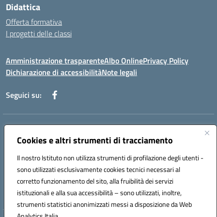
Didattica
Offerta formativa
I progetti delle classi
Amministrazione trasparente
Albo Online
Privacy Policy
Dichiarazione di accessibilità
Note legali
Seguici su:
Indirizzo:
Via f. Turati, 44 Melito P. Salvo
Centralino:
Cookies e altri strumenti di tracciamento
+39 0965 78 12 60
Email:
rcic841003@istruzione.it
Posta elettronica certificata (PEC):
rcic841003@pec.istruzione.it
Il nostro Istituto non utilizza strumenti di profilazione degli utenti -
Codice fiscale: 92034530805
sono utilizzati esclusivamente cookies tecnici necessari al
Codice meccanografico:
rcic841003
corretto funzionamento del sito, alla fruibilità dei servizi
Codice Indice delle Pubbliche Amministrazioni (IPA): istsc_rcic841003
istituzionali e alla sua accessibilità – sono utilizzati, inoltre,
strumenti statistici anonimizzati messi a disposizione da Web
Analytics Italia.