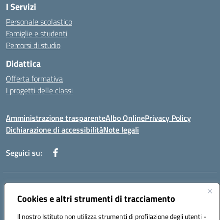
I Servizi
Personale scolastico
Famiglie e studenti
Percorsi di studio
Didattica
Offerta formativa
I progetti delle classi
Amministrazione trasparente
Albo Online
Privacy Policy
Dichiarazione di accessibilità
Note legali
Seguici su:
Indirizzo:
Via f. Turati, 44 Melito P. Salvo
Centralino:
Cookies e altri strumenti di tracciamento
+39 0965 78 12 60
Email:
rcic841003@istruzione.it
Posta elettronica certificata (PEC):
rcic841003@pec.istruzione.it
Il nostro Istituto non utilizza strumenti di profilazione degli utenti -