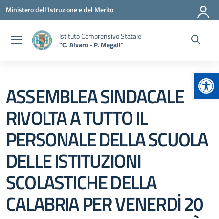
Vai ai contenuti
Vai al menu di navigazione
Vai al footer
Ministero dell'Istruzione e del Merito
Istituto Comprensivo Statale
"C. Alvaro - P. Megali"
Apr
ASSEMBLEA SINDACALE
RIVOLTA A TUTTO IL
PERSONALE DELLA SCUOLA
DELLE ISTITUZIONI
SCOLASTICHE DELLA
CALABRIA PER VENERDİ 20