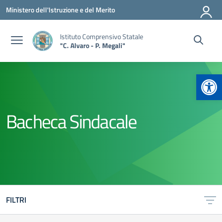
Vai ai contenuti
Vai al menu di navigazione
Vai al footer
Ministero dell'Istruzione e del Merito
Istituto Comprensivo Statale
"C. Alvaro - P. Megali"
Apr
Bacheca Sindacale
FILTRI