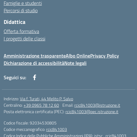
Famiglie e studenti
Percorsi di studio
Didattica
Offerta formativa
I progetti delle classi
Amministrazione trasparente
Albo Online
Privacy Policy
Dichiarazione di accessibilità
Note legali
Seguici su:
Indirizzo:
Via f. Turati, 44 Melito P. Salvo
Centralino:
+39 0965 78 12 60
Email:
rcic841003@istruzione.it
Posta elettronica certificata (PEC):
rcic841003@pec.istruzione.it
Codice fiscale: 92034530805
Codice meccanografico:
rcic841003
Codice Indice delle Pubbliche Amministrazioni (IPA): istsc_rcic841003