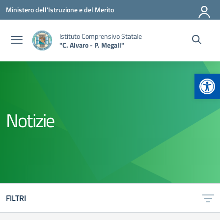
Vai ai contenuti
Vai al menu di navigazione
Vai al footer
Ministero dell'Istruzione e del Merito
Istituto Comprensivo Statale
"C. Alvaro - P. Megali"
Apr
Notizie
FILTRI