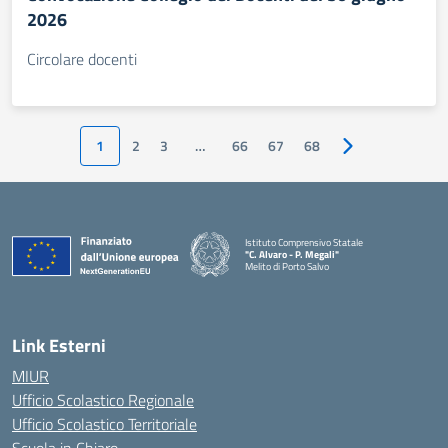
2026
Circolare docenti
1
2
3
…
66
67
68
Pagina successiv
Istituto Comprensivo Statale
"C. Alvaro - P. Megali"
Melito di Porto Salvo
— Visita la pagina iniziale della scuola
Link Esterni
MIUR
Ufficio Scolastico Regionale
Ufficio Scolastico Territoriale