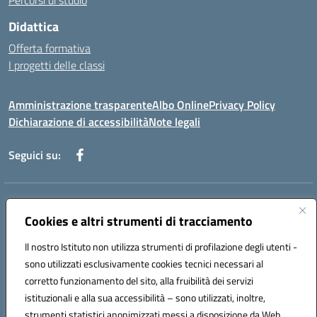
Percorsi di studio
Didattica
Offerta formativa
I progetti delle classi
Amministrazione trasparente
Albo Online
Privacy Policy
Dichiarazione di accessibilità
Note legali
Seguici su:
Indirizzo:
Via f. Turati, 44 Melito P. Salvo
Centralino:
Cookies e altri strumenti di tracciamento
+39 0965 78 12 60
Email:
rcic841003@istruzione.it
Posta elettronica certificata (PEC):
rcic841003@pec.istruzione.it
Il nostro Istituto non utilizza strumenti di profilazione degli utenti -
Codice fiscale: 92034530805
sono utilizzati esclusivamente cookies tecnici necessari al
Codice meccanografico:
rcic841003
corretto funzionamento del sito, alla fruibilità dei servizi
Codice Indice delle Pubbliche Amministrazioni (IPA): istsc_rcic841003
istituzionali e alla sua accessibilità – sono utilizzati, inoltre,
strumenti statistici anonimizzati messi a disposizione da Web