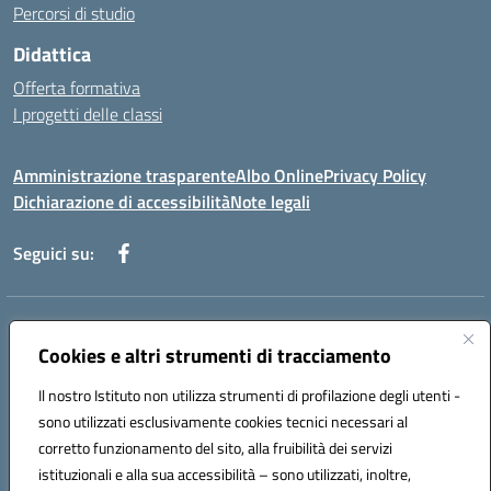
Percorsi di studio
Didattica
Offerta formativa
I progetti delle classi
Amministrazione trasparente
Albo Online
Privacy Policy
Dichiarazione di accessibilità
Note legali
Seguici su:
Indirizzo:
Via f. Turati, 44 Melito P. Salvo
Centralino:
Cookies e altri strumenti di tracciamento
+39 0965 78 12 60
Email:
rcic841003@istruzione.it
Posta elettronica certificata (PEC):
rcic841003@pec.istruzione.it
Il nostro Istituto non utilizza strumenti di profilazione degli utenti -
Codice fiscale: 92034530805
sono utilizzati esclusivamente cookies tecnici necessari al
Codice meccanografico:
rcic841003
corretto funzionamento del sito, alla fruibilità dei servizi
Codice Indice delle Pubbliche Amministrazioni (IPA): istsc_rcic841003
istituzionali e alla sua accessibilità – sono utilizzati, inoltre,