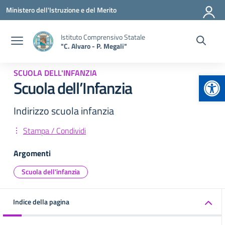
Vai ai contenuti
Vai al menu di navigazione
Vai al footer
Ministero dell'Istruzione e del Merito
Istituto Comprensivo Statale
"C. Alvaro - P. Megali"
SCUOLA DELL'INFANZIA
Apr
Scuola dell’Infanzia
Indirizzo scuola infanzia
Stampa / Condividi
Argomenti
Scuola dell'infanzia
Indice della pagina