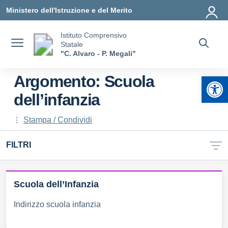
Vai ai contenuti
Vai al menu di navigazione
Vai al footer
Ministero dell'Istruzione e del Merito
Istituto Comprensivo
Statale
"C. Alvaro - P. Megali"
Apr
Argomento: Scuola
dell’infanzia
Stampa / Condividi
FILTRI
Scuola dell’Infanzia
Indirizzo scuola infanzia