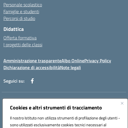
Personale scolastico
Famiglie e studenti
Percorsi di studio
Didattica
Offerta formativa
I progetti delle classi
Amministrazione trasparente
Albo Online
Privacy Policy
Dichiarazione di accessibilità
Note legali
Seguici su:
Indirizzo:
Via f. Turati, 44 Melito P. Salvo
Centralino:
Cookies e altri strumenti di tracciamento
+39 0965 78 12 60
Email:
rcic841003@istruzione.it
Posta elettronica certificata (PEC):
rcic841003@pec.istruzione.it
Il nostro Istituto non utilizza strumenti di profilazione degli utenti -
Codice fiscale: 92034530805
sono utilizzati esclusivamente cookies tecnici necessari al