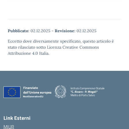
Pubblicato:
02.12.2025
-
Revisione:
02.12.2025
Eccetto dove diversamente specificato, questo articolo è
stato rilasciato sotto Licenza Creative Commons
Attribuzione 4.0 Italia.
Istituto Comprensivo Statale
"C. Alvaro - P. Megali"
Melito di Porto Salvo
— Visita la pagina iniziale della scuola
Link Esterni
MIUR