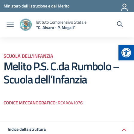
Vai ai contenuti
Vai al menu di navigazione
Vai al footer
Ministero dell'Istruzione e del Merito
Istituto Comprensivo Statale
"C. Alvaro - P. Megali"
Apr
SCUOLA DELL'INFANZIA
Melito P.S. C.da Rumbolo –
Scuola dell’Infanzia
CODICE MECCANOGRAFICO:
RCAA841076
Indice della struttura