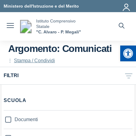
Vai ai contenuti
Vai al menu di navigazione
Vai al footer
Ministero dell'Istruzione e del Merito
Istituto Comprensivo
Statale
"C. Alvaro - P. Megali"
Apr
Argomento: Comunicati
Stampa / Condividi
FILTRI
Filtri
SCUOLA
Documenti