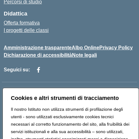
Percorsi di studio
Didattica
Offerta formativa
I progetti delle classi
Amministrazione trasparente
Albo Online
Privacy Policy
Dichiarazione di accessibilità
Note legali
Seguici su:
Indirizzo:
Via f. Turati, 44 Melito P. Salvo
Cookies e altri strumenti di tracciamento
Centralino:
+39 0965 78 12 60
Email:
rcic841003@istruzione.it
Posta elettronica certificata (PEC):
rcic841003@pec.istruzione.it
Il nostro Istituto non utilizza strumenti di profilazione degli
Codice fiscale: 92034530805
utenti - sono utilizzati esclusivamente cookies tecnici
Codice meccanografico:
rcic841003
necessari al corretto funzionamento del sito, alla fruibilità dei
Codice Indice delle Pubbliche Amministrazioni (IPA):
servizi istituzionali e alla sua accessibilità – sono utilizzati,
istsc_rcic841003