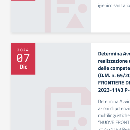
igienico sanitario
2024
Determina Avv
07
realizzazione 
Dic
delle compete
(D.M. n. 65/2
FRONTIERE DE
2023-1143 P
Determina Avvio 
azioni di poten
multilinguistich
“NUOVE FRONTI
2023-1143 P-3