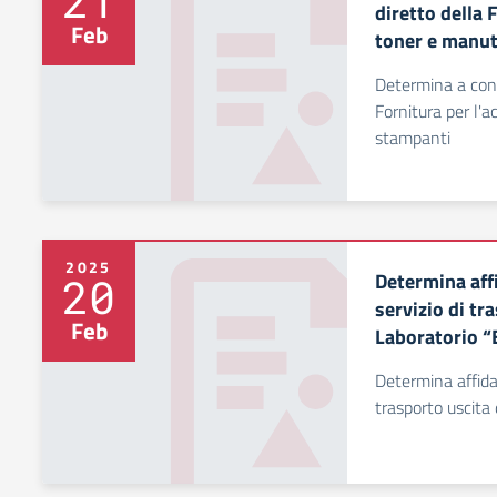
21
diretto della 
Feb
toner e manu
Determina a cont
Fornitura per l'
stampanti
2025
Determina aff
20
servizio di tr
Feb
Laboratorio “
Determina affida
trasporto uscita 