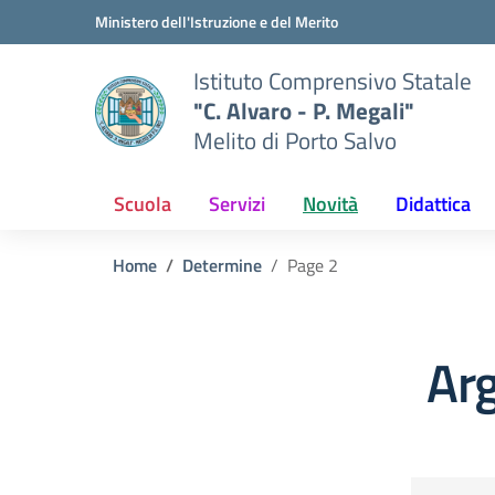
Vai ai contenuti
Vai al menu di navigazione
Vai al footer
Ministero dell'Istruzione e del Merito
Istituto Comprensivo Statale
"C. Alvaro - P. Megali"
Melito di Porto Salvo
Scuola
Servizi
Novità
Didattica
Home
Determine
Page 2
Ar