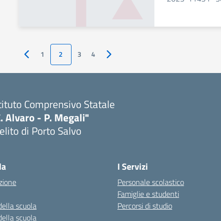
1
2
3
4
Pagina precedente
Pagina successiva
tituto Comprensivo Statale
. Alvaro - P. Megali"
lito di Porto Salvo
Visita la pagina iniziale della scuola
la
I Servizi
zione
Personale scolastico
Famiglie e studenti
della scuola
Percorsi di studio
della scuola