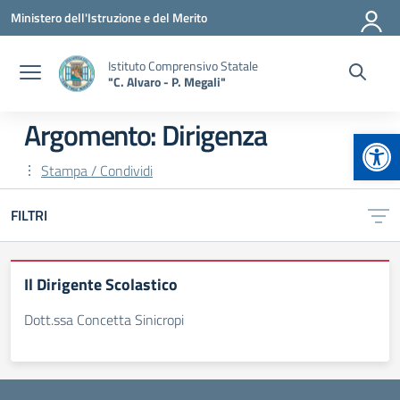
Vai ai contenuti
Vai al menu di navigazione
Vai al footer
Ministero dell'Istruzione e del Merito
Istituto Comprensivo Statale
"C. Alvaro - P. Megali"
Argomento: Dirigenza
Apr
Stampa / Condividi
FILTRI
Il Dirigente Scolastico
Dott.ssa Concetta Sinicropi