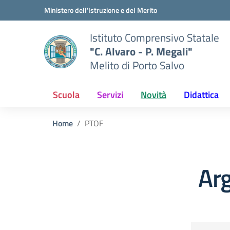
Vai ai contenuti
Vai al menu di navigazione
Vai al footer
Ministero dell'Istruzione e del Merito
Istituto Comprensivo Statale
"C. Alvaro - P. Megali"
Melito di Porto Salvo
Scuola
Servizi
Novità
Didattica
Home
PTOF
Ar