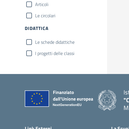
Articoli
Le circolari
DIDATTICA
Le schede didattiche
I progetti delle classi
Is
"C
Me
— 
Link Esterni
La Scuo