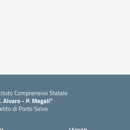
tituto Comprensivo Statale
. Alvaro - P. Megali"
lito di Porto Salvo
Visita la pagina iniziale della scuola
la
I Servizi