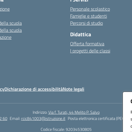
zione
Personale scolastico
Famiglie e studenti
della scuola
Percorsi di studio
della scuola
Didattica
azione
Offerta formativa
I progetti delle classi
icy
Dichiarazione di accessibilità
Note legali
Indirizzo:
Via f. Turati, 44 Melito P. Salvo
2 60
Email:
rcic841003@istruzione.it
Posta elettronica certificata (PEC):
rc
Codice fiscale: 92034530805