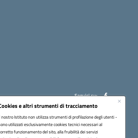
Seguici su:
Cookies e altri strumenti di tracciamento
Il nostro Istituto non utilizza strumenti di profilazione degli utenti -
ic841003@pec.istruzione.it
sono utilizzati esclusivamente cookies tecnici necessari al
corretto funzionamento del sito, alla fruibilità dei servizi