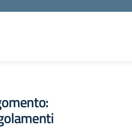
gomento:
golamenti