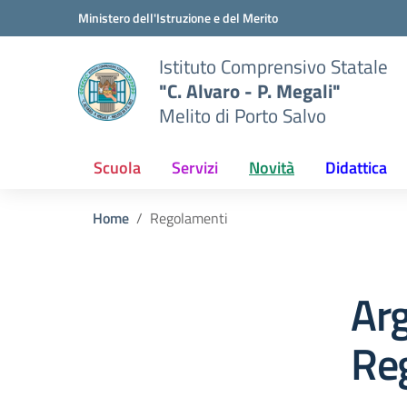
Vai ai contenuti
Vai al menu di navigazione
Vai al footer
Ministero dell'Istruzione e del Merito
Istituto Comprensivo Statale
"C. Alvaro - P. Megali"
Melito di Porto Salvo
Scuola
Servizi
Novità
Didattica
Home
Regolamenti
Ar
Re