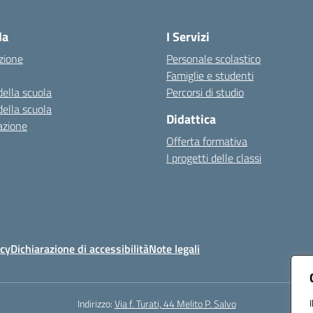
Visita la pagina iniziale della scuola
la
I Servizi
zione
Personale scolastico
Famiglie e studenti
della scuola
Percorsi di studio
della scuola
Didattica
azione
Offerta formativa
I progetti delle classi
icy
Dichiarazione di accessibilità
Note legali
Indirizzo:
Via f. Turati, 44 Melito P. Salvo