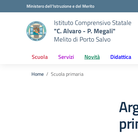
Vai ai contenuti
Vai al menu di navigazione
Vai al footer
Ministero dell'Istruzione e del Merito
Istituto Comprensivo Statale
"C. Alvaro - P. Megali"
Melito di Porto Salvo
Scuola
Servizi
Novità
Didattica
Home
Scuola primaria
Ar
pri