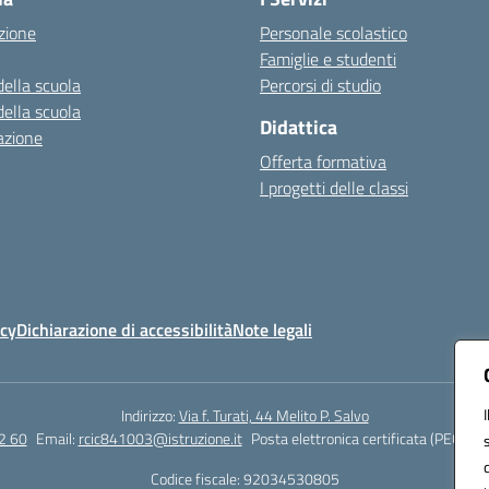
zione
Personale scolastico
Famiglie e studenti
della scuola
Percorsi di studio
della scuola
Didattica
azione
Offerta formativa
I progetti delle classi
icy
Dichiarazione di accessibilità
Note legali
Indirizzo:
Via f. Turati, 44 Melito P. Salvo
2 60
Email:
rcic841003@istruzione.it
Posta elettronica certificata (PEC):
rc
Codice fiscale: 92034530805