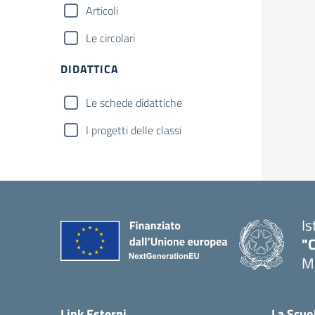
Articoli
Le circolari
DIDATTICA
Le schede didattiche
I progetti delle classi
Is
"C
Me
— 
Link Esterni
La Scuo