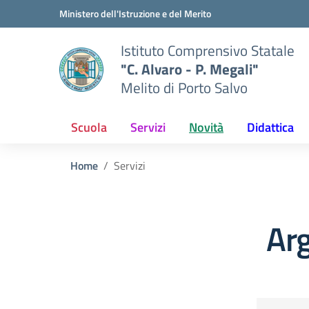
Vai ai contenuti
Vai al menu di navigazione
Vai al footer
Ministero dell'Istruzione e del Merito
Istituto Comprensivo Statale
"C. Alvaro - P. Megali"
Melito di Porto Salvo
Scuola
Servizi
Novità
Didattica
Home
Servizi
Arg