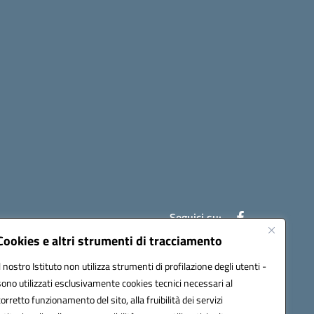
Seguici su:
Cookies e altri strumenti di tracciamento
Il nostro Istituto non utilizza strumenti di profilazione degli utenti -
ic841003@pec.istruzione.it
sono utilizzati esclusivamente cookies tecnici necessari al
corretto funzionamento del sito, alla fruibilità dei servizi