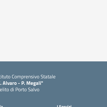
tituto Comprensivo Statale
. Alvaro - P. Megali"
lito di Porto Salvo
Visita la pagina iniziale della scuola
la
I Servizi