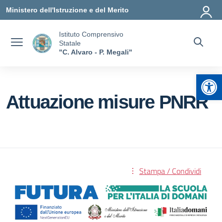
Vai ai contenuti
Vai al menu di navigazione
Vai al footer
Ministero dell'Istruzione e del Merito
Istituto Comprensivo
Statale
"C. Alvaro - P. Megali"
Apr
Attuazione misure PNRR
Stampa / Condividi