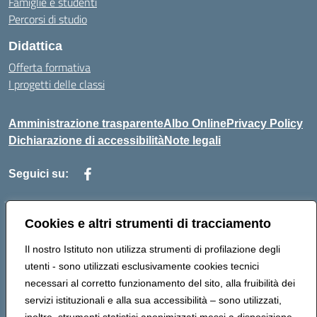
Famiglie e studenti
Percorsi di studio
Didattica
Offerta formativa
I progetti delle classi
Amministrazione trasparente
Albo Online
Privacy Policy
Dichiarazione di accessibilità
Note legali
Seguici su:
Indirizzo:
Via f. Turati, 44 Melito P. Salvo
Cookies e altri strumenti di tracciamento
Centralino:
+39 0965 78 12 60
Email:
rcic841003@istruzione.it
Il nostro Istituto non utilizza strumenti di profilazione degli
Posta elettronica certificata (PEC):
rcic841003@pec.istruzione.it
utenti - sono utilizzati esclusivamente cookies tecnici
Codice fiscale: 92034530805
necessari al corretto funzionamento del sito, alla fruibilità dei
Codice meccanografico:
rcic841003
servizi istituzionali e alla sua accessibilità – sono utilizzati,
Codice Indice delle Pubbliche Amministrazioni (IPA): istsc_rcic841003