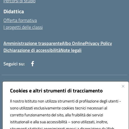
Percorsi di studio
Didattica
Offerta formativa
I progetti delle classi
Amministrazione trasparente
Albo Online
Privacy Policy
Dichiarazione di accessibilità
Note legali
Seguici su:
Indirizzo:
Via f. Turati, 44 Melito P. Salvo
Centralino:
Cookies e altri strumenti di tracciamento
+39 0965 78 12 60
Email:
rcic841003@istruzione.it
Posta elettronica certificata (PEC):
rcic841003@pec.istruzione.it
Il nostro Istituto non utilizza strumenti di profilazione degli utenti -
Codice fiscale: 92034530805
sono utilizzati esclusivamente cookies tecnici necessari al
Codice meccanografico:
rcic841003
corretto funzionamento del sito, alla fruibilità dei servizi
Codice Indice delle Pubbliche Amministrazioni (IPA): istsc_rcic841003
istituzionali e alla sua accessibilità – sono utilizzati, inoltre,
strumenti statistici anonimizzati messi a disposizione da Web