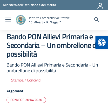
Vai ai contenuti
Vai al menu di navigazione
Vai al footer
Ministero dell'Istruzione e del Merito
Istituto Comprensivo Statale
"C. Alvaro - P. Megali"
Bando PON Allievi Primaria e
Apr
Secondaria – Un ombrellone di
possibilità
Bando PON Allievi Primaria e Secondaria - Un
ombrellone di possibilità
Stampa / Condividi
Argomenti
PON/POR 2014/2020