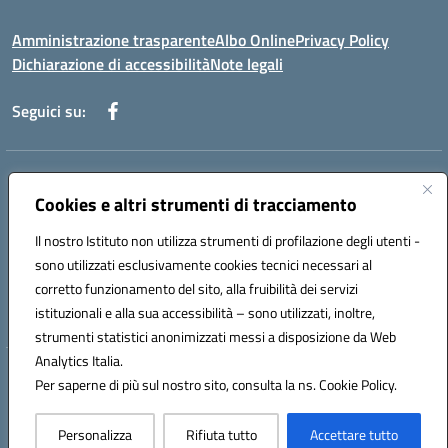
Amministrazione trasparente
Albo Online
Privacy Policy
Dichiarazione di accessibilità
Note legali
Seguici su:
Indirizzo:
Via f. Turati, 44 Melito P. Salvo
Centralino:
Cookies e altri strumenti di tracciamento
+39 0965 78 12 60
Email:
rcic841003@istruzione.it
Posta elettronica certificata (PEC):
rcic841003@pec.istruzione.it
Il nostro Istituto non utilizza strumenti di profilazione degli utenti -
Codice fiscale: 92034530805
sono utilizzati esclusivamente cookies tecnici necessari al
Codice meccanografico:
rcic841003
corretto funzionamento del sito, alla fruibilità dei servizi
Codice Indice delle Pubbliche Amministrazioni (IPA): istsc_rcic841003
istituzionali e alla sua accessibilità – sono utilizzati, inoltre,
strumenti statistici anonimizzati messi a disposizione da Web
Analytics Italia.
Hosting & Powered by 3D Solution S.r.l.
Per saperne di più sul nostro sito, consulta la ns. Cookie Policy.
Concept & Design by Designers Italia
Personalizza
Rifiuta tutto
Accettare tutto