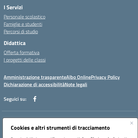
I Servizi
Personale scolastico
Famiglie e studenti
Percorsi di studio
Didattica
Offerta formativa
I progetti delle classi
Amministrazione trasparente
Albo Online
Privacy Policy
Dichiarazione di accessibilità
Note legali
Seguici su:
Indirizzo:
Via f. Turati, 44 Melito P. Salvo
Centralino:
Cookies e altri strumenti di tracciamento
+39 0965 78 12 60
Email:
rcic841003@istruzione.it
Posta elettronica certificata (PEC):
rcic841003@pec.istruzione.it