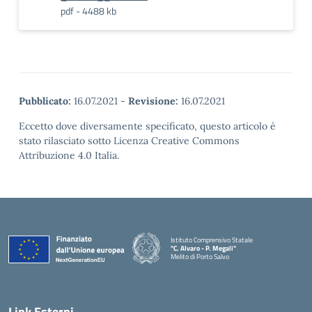
pdf - 4488 kb
Pubblicato:
16.07.2021
-
Revisione:
16.07.2021
Eccetto dove diversamente specificato, questo articolo è
stato rilasciato sotto Licenza Creative Commons
Attribuzione 4.0 Italia.
Istituto Comprensivo Statale
"C. Alvaro - P. Megali"
Melito di Porto Salvo
— Visita la pagina iniziale della scuola
Link Esterni