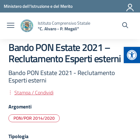
Vai ai contenuti
Vai al menu di navigazione
Vai al footer
Ministero dell'Istruzione e del Merito
Istituto Comprensivo Statale
"C. Alvaro - P. Megali"
Bando PON Estate 2021 –
Apr
Reclutamento Esperti esterni
Bando PON Estate 2021 - Reclutamento
Esperti esterni
Stampa / Condividi
Argomenti
PON/POR 2014/2020
Tipologia