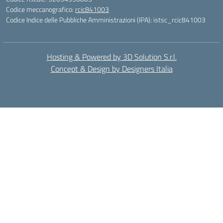
Codice meccanografico:
rcic841003
Codice Indice delle Pubbliche Amministrazioni (IPA): istsc_rcic841003
Hosting & Powered by 3D Solution S.r.l.
Concept & Design by Designers Italia