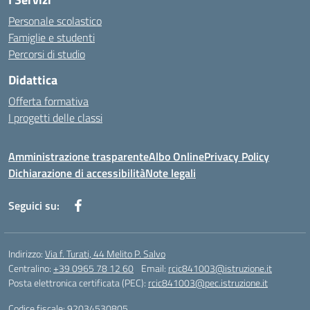
Personale scolastico
Famiglie e studenti
Percorsi di studio
Didattica
Offerta formativa
I progetti delle classi
Amministrazione trasparente
Albo Online
Privacy Policy
Dichiarazione di accessibilità
Note legali
Seguici su:
Indirizzo:
Via f. Turati, 44 Melito P. Salvo
Centralino:
+39 0965 78 12 60
Email:
rcic841003@istruzione.it
Posta elettronica certificata (PEC):
rcic841003@pec.istruzione.it
Codice fiscale: 92034530805