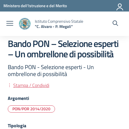
Vai ai contenuti
Vai al menu di navigazione
Vai al footer
Ministero dell'Istruzione e del Merito
Istituto Comprensivo Statale
"C. Alvaro - P. Megali"
Bando PON – Selezione esperti
– Un ombrellone di possibilità
Bando PON - Selezione esperti - Un
ombrellone di possibilità
Stampa / Condividi
Argomenti
PON/POR 2014/2020
Tipologia