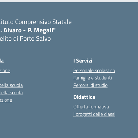
tituto Comprensivo Statale
. Alvaro - P. Megali"
lito di Porto Salvo
Visita la pagina iniziale della scuola
la
I Servizi
zione
Personale scolastico
Famiglie e studenti
della scuola
Percorsi di studio
della scuola
Didattica
azione
Offerta formativa
I progetti delle classi