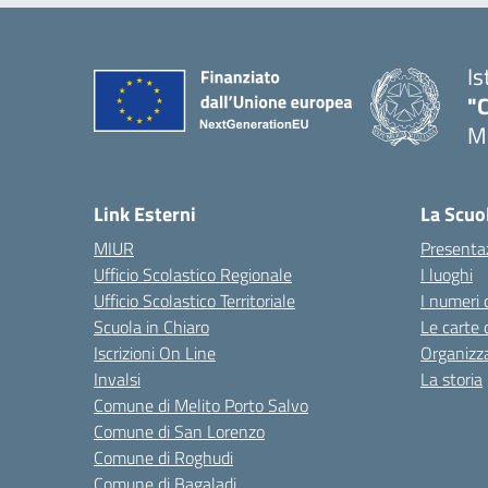
Is
"C
Me
— 
Link Esterni
La Scuo
MIUR
Presenta
Ufficio Scolastico Regionale
I luoghi
Ufficio Scolastico Territoriale
I numeri 
Scuola in Chiaro
Le carte 
Iscrizioni On Line
Organizz
Invalsi
La storia
Comune di Melito Porto Salvo
Comune di San Lorenzo
Comune di Roghudi
Comune di Bagaladi