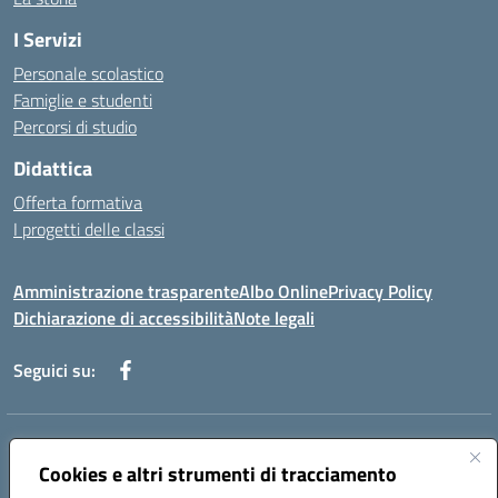
I Servizi
Personale scolastico
Famiglie e studenti
Percorsi di studio
Didattica
Offerta formativa
I progetti delle classi
Amministrazione trasparente
Albo Online
Privacy Policy
Dichiarazione di accessibilità
Note legali
Seguici su:
Indirizzo:
Via f. Turati, 44 Melito P. Salvo
Centralino:
Cookies e altri strumenti di tracciamento
+39 0965 78 12 60
Email:
rcic841003@istruzione.it
Posta elettronica certificata (PEC):
rcic841003@pec.istruzione.it