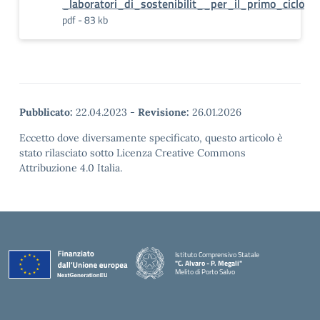
_laboratori_di_sostenibilit__per_il_primo_ciclo
pdf - 83 kb
Pubblicato:
22.04.2023
-
Revisione:
26.01.2026
Eccetto dove diversamente specificato, questo articolo è
stato rilasciato sotto Licenza Creative Commons
Attribuzione 4.0 Italia.
Istituto Comprensivo Statale
"C. Alvaro - P. Megali"
Melito di Porto Salvo
— Visita la pagina iniziale della scuola