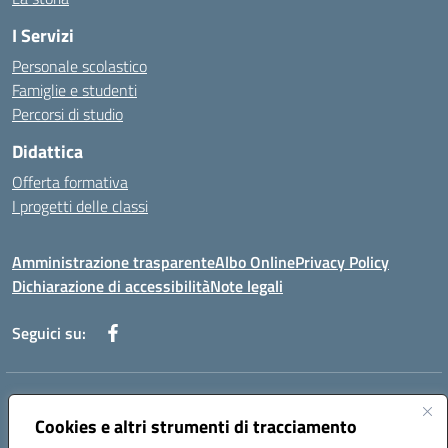
I Servizi
Personale scolastico
Famiglie e studenti
Percorsi di studio
Didattica
Offerta formativa
I progetti delle classi
Amministrazione trasparente
Albo Online
Privacy Policy
Dichiarazione di accessibilità
Note legali
Seguici su:
Indirizzo:
Via f. Turati, 44 Melito P. Salvo
Centralino:
Cookies e altri strumenti di tracciamento
+39 0965 78 12 60
Email:
rcic841003@istruzione.it
Posta elettronica certificata (PEC):
rcic841003@pec.istruzione.it