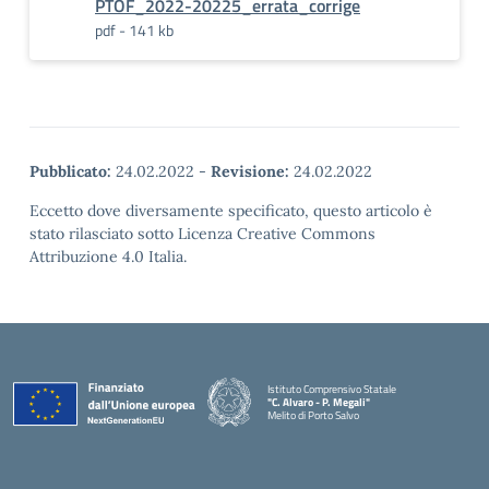
PTOF_2022-20225_errata_corrige
pdf - 141 kb
Pubblicato:
24.02.2022
-
Revisione:
24.02.2022
Eccetto dove diversamente specificato, questo articolo è
stato rilasciato sotto Licenza Creative Commons
Attribuzione 4.0 Italia.
Istituto Comprensivo Statale
"C. Alvaro - P. Megali"
Melito di Porto Salvo
— Visita la pagina iniziale della scuola