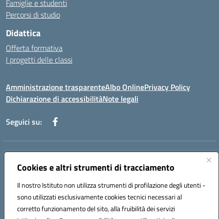
Famiglie e studenti
Percorsi di studio
Didattica
Offerta formativa
I progetti delle classi
Amministrazione trasparente
Albo Online
Privacy Policy
Dichiarazione di accessibilità
Note legali
Seguici su:
Indirizzo:
Via f. Turati, 44 Melito P. Salvo
Centralino:
Cookies e altri strumenti di tracciamento
+39 0965 78 12 60
Email:
rcic841003@istruzione.it
Posta elettronica certificata (PEC):
rcic841003@pec.istruzione.it
Il nostro Istituto non utilizza strumenti di profilazione degli utenti -
Codice fiscale: 92034530805
sono utilizzati esclusivamente cookies tecnici necessari al
Codice meccanografico:
rcic841003
corretto funzionamento del sito, alla fruibilità dei servizi
Codice Indice delle Pubbliche Amministrazioni (IPA): istsc_rcic841003