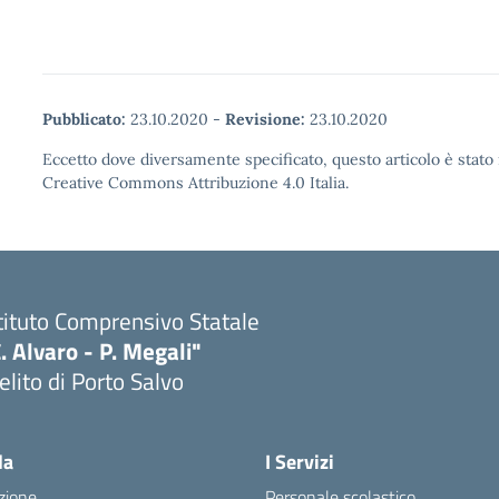
Pubblicato:
23.10.2020
-
Revisione:
23.10.2020
Eccetto dove diversamente specificato, questo articolo è stato 
Creative Commons Attribuzione 4.0 Italia.
tituto Comprensivo Statale
. Alvaro - P. Megali"
lito di Porto Salvo
Visita la pagina iniziale della scuola
la
I Servizi
zione
Personale scolastico