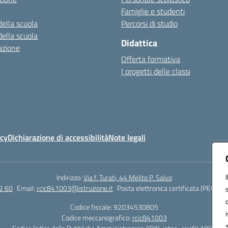
Famiglie e studenti
della scuola
Percorsi di studio
della scuola
Didattica
azione
Offerta formativa
I progetti delle classi
icy
Dichiarazione di accessibilità
Note legali
Indirizzo:
Via f. Turati, 44 Melito P. Salvo
2 60
Email:
rcic841003@istruzione.it
Posta elettronica certificata (PEC):
rc
Codice fiscale: 92034530805
Codice meccanografico:
rcic841003