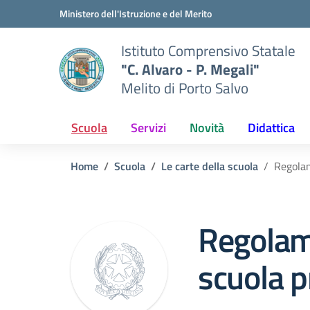
Vai ai contenuti
Vai al menu di navigazione
Vai al footer
Ministero dell'Istruzione e del Merito
Istituto Comprensivo Statale
"C. Alvaro - P. Megali"
Melito di Porto Salvo
Scuola
Servizi
Novità
Didattica
Home
Scuola
Le carte della scuola
Regolam
Regolam
scuola p