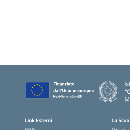
Is
"C
Me
— 
Link Esterni
La Scuo
MIUR
Presenta