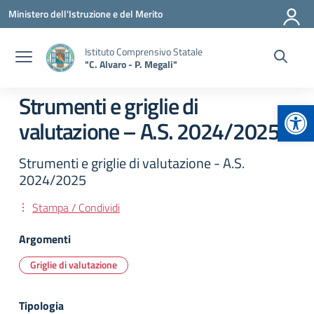
Vai ai contenuti
Vai al menu di navigazione
Vai al footer
Ministero dell'Istruzione e del Merito
Istituto Comprensivo Statale
"C. Alvaro - P. Megali"
Strumenti e griglie di
Apr
valutazione – A.S. 2024/2025
Strumenti e griglie di valutazione - A.S.
2024/2025
Stampa / Condividi
Argomenti
Griglie di valutazione
Tipologia