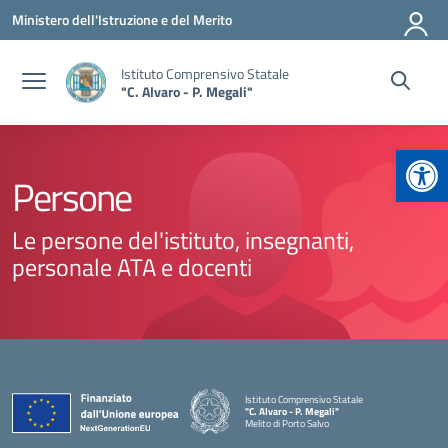
Vai ai contenuti
Vai al menu di navigazione
Vai al footer
Ministero dell'Istruzione e del Merito
Istituto Comprensivo Statale
"C. Alvaro - P. Megali"
Apr
Persone
Le persone del'istituto, insegnanti,
personale ATA e docenti
Istituto Comprensivo Statale
"C. Alvaro - P. Megali"
Melito di Porto Salvo
— Visita la pagina iniziale della scuola