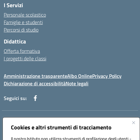
I Servizi
Personale scolastico
Famiglie e studenti
Percorsi di studio
Didattica
Offerta formativa
I progetti delle classi
Amministrazione trasparente
Albo Online
Privacy Policy
Dichiarazione di accessibilità
Note legali
Seguici su:
Indirizzo:
Via f. Turati, 44 Melito P. Salvo
Centralino:
Cookies e altri strumenti di tracciamento
+39 0965 78 12 60
Email:
rcic841003@istruzione.it
Posta elettronica certificata (PEC):
rcic841003@pec.istruzione.it
Il nostro Istituto non utilizza strumenti di profilazione degli utenti -