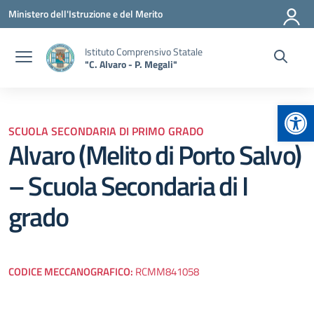
Vai ai contenuti
Vai al menu di navigazione
Vai al footer
Ministero dell'Istruzione e del Merito
Istituto Comprensivo Statale
"C. Alvaro - P. Megali"
Apr
SCUOLA SECONDARIA DI PRIMO GRADO
Alvaro (Melito di Porto Salvo)
– Scuola Secondaria di I
grado
CODICE MECCANOGRAFICO:
RCMM841058