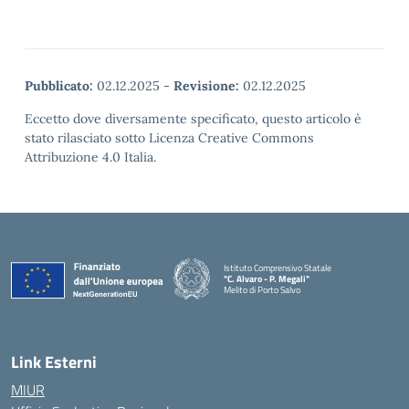
Pubblicato:
02.12.2025
-
Revisione:
02.12.2025
Eccetto dove diversamente specificato, questo articolo è
stato rilasciato sotto Licenza Creative Commons
Attribuzione 4.0 Italia.
Istituto Comprensivo Statale
"C. Alvaro - P. Megali"
Melito di Porto Salvo
— Visita la pagina iniziale della scuola
Link Esterni
MIUR