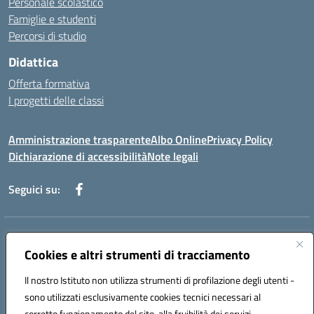
Personale scolastico
Famiglie e studenti
Percorsi di studio
Didattica
Offerta formativa
I progetti delle classi
Amministrazione trasparente
Albo Online
Privacy Policy
Dichiarazione di accessibilità
Note legali
Seguici su:
Indirizzo:
Via f. Turati, 44 Melito P. Salvo
Centralino:
Cookies e altri strumenti di tracciamento
+39 0965 78 12 60
Email:
rcic841003@istruzione.it
Posta elettronica certificata (PEC):
rcic841003@pec.istruzione.it
Il nostro Istituto non utilizza strumenti di profilazione degli utenti -
Codice fiscale: 92034530805
sono utilizzati esclusivamente cookies tecnici necessari al
Codice meccanografico:
rcic841003
corretto funzionamento del sito, alla fruibilità dei servizi