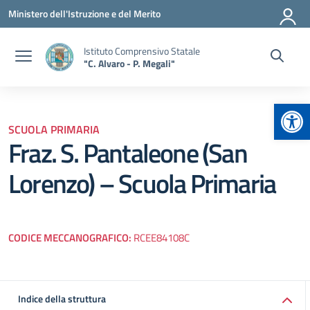
Vai ai contenuti
Vai al menu di navigazione
Vai al footer
Ministero dell'Istruzione e del Merito
Istituto Comprensivo Statale
"C. Alvaro - P. Megali"
Apr
SCUOLA PRIMARIA
Fraz. S. Pantaleone (San
Lorenzo) – Scuola Primaria
CODICE MECCANOGRAFICO:
RCEE84108C
Indice della struttura