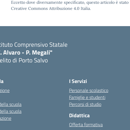
Eccetto dove diversamente specificato, questo articolo è stato 
Creative Commons Attribuzione 4.0 Italia.
tituto Comprensivo Statale
. Alvaro - P. Megali"
lito di Porto Salvo
Visita la pagina iniziale della scuola
la
I Servizi
zione
Personale scolastico
Famiglie e studenti
della scuola
Percorsi di studio
della scuola
Didattica
azione
Offerta formativa