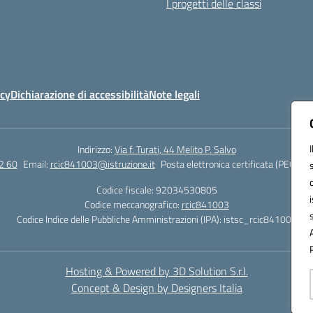
I progetti delle classi
icy
Dichiarazione di accessibilità
Note legali
Indirizzo:
Via f. Turati, 44 Melito P. Salvo
2 60
Email:
rcic841003@istruzione.it
Posta elettronica certificata (PEC):
rc
Codice fiscale: 92034530805
Codice meccanografico:
rcic841003
Codice Indice delle Pubbliche Amministrazioni (IPA): istsc_rcic841003
Hosting & Powered by 3D Solution S.r.l.
Concept & Design by Designers Italia