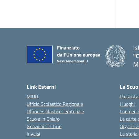
Is
"C
Me
— 
Link Esterni
La Scuo
MIUR
Presenta
Ufficio Scolastico Regionale
I luoghi
Ufficio Scolastico Territoriale
I numeri 
Scuola in Chiaro
Le carte 
Iscrizioni On Line
Organizz
Invalsi
La storia