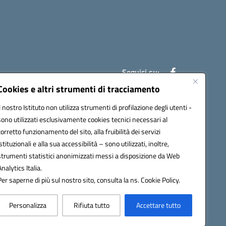
Seguici su:
Cookies e altri strumenti di tracciamento
Il nostro Istituto non utilizza strumenti di profilazione degli utenti -
ic841003@pec.istruzione.it
sono utilizzati esclusivamente cookies tecnici necessari al
corretto funzionamento del sito, alla fruibilità dei servizi
istituzionali e alla sua accessibilità – sono utilizzati, inoltre,
strumenti statistici anonimizzati messi a disposizione da Web
Analytics Italia.
Per saperne di più sul nostro sito, consulta la ns. Cookie Policy.
Personalizza
Rifiuta tutto
Accettare tutto