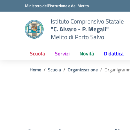
Vai ai contenuti
Vai al menu di navigazione
Vai al footer
Ministero dell'Istruzione e del Merito
Istituto Comprensivo Statale
"C. Alvaro - P. Megali"
Melito di Porto Salvo
Scuola
Servizi
Novità
Didattica
Home
Scuola
Organizzazione
Organigramma