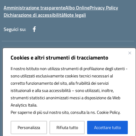
Amministrazione trasparente
Albo Online
Privacy Policy
Dichiarazione di accessibilità
Note legali
Seguici su:
Indirizzo:
Via f. Turati, 44 Melito P. Salvo
Centralino:
Cookies e altri strumenti di tracciamento
+39 0965 78 12 60
Email:
rcic841003@istruzione.it
Posta elettronica certificata (PEC):
rcic841003@pec.istruzione.it
Il nostro Istituto non utilizza strumenti di profilazione degli utenti -
Codice fiscale: 92034530805
sono utilizzati esclusivamente cookies tecnici necessari al
Codice meccanografico:
rcic841003
corretto funzionamento del sito, alla fruibilità dei servizi
Codice Indice delle Pubbliche Amministrazioni (IPA): istsc_rcic841003
istituzionali e alla sua accessibilità – sono utilizzati, inoltre,
strumenti statistici anonimizzati messi a disposizione da Web
Analytics Italia.
Hosting & Powered by 3D Solution S.r.l.
Per saperne di più sul nostro sito, consulta la ns. Cookie Policy.
Concept & Design by Designers Italia
Personalizza
Rifiuta tutto
Accettare tutto