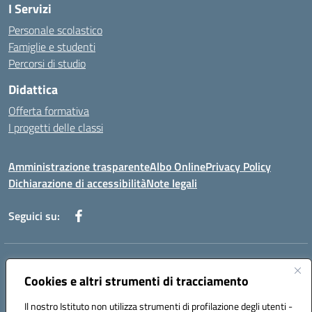
I Servizi
Personale scolastico
Famiglie e studenti
Percorsi di studio
Didattica
Offerta formativa
I progetti delle classi
Amministrazione trasparente
Albo Online
Privacy Policy
Dichiarazione di accessibilità
Note legali
Seguici su:
Indirizzo:
Via f. Turati, 44 Melito P. Salvo
Centralino:
Cookies e altri strumenti di tracciamento
+39 0965 78 12 60
Email:
rcic841003@istruzione.it
Posta elettronica certificata (PEC):
rcic841003@pec.istruzione.it
Il nostro Istituto non utilizza strumenti di profilazione degli utenti -