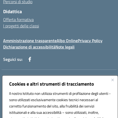
Percorsi di studio
Didattica
Offerta formativa
I progetti delle classi
Amministrazione trasparente
Albo Online
Privacy Policy
Dichiarazione di accessibilità
Note legali
Seguici su:
Indirizzo:
Via f. Turati, 44 Melito P. Salvo
Centralino:
Cookies e altri strumenti di tracciamento
+39 0965 78 12 60
Email:
rcic841003@istruzione.it
Posta elettronica certificata (PEC):
rcic841003@pec.istruzione.it
Il nostro Istituto non utilizza strumenti di profilazione degli utenti -
Codice fiscale: 92034530805
sono utilizzati esclusivamente cookies tecnici necessari al
Codice meccanografico:
rcic841003
corretto funzionamento del sito, alla fruibilità dei servizi
Codice Indice delle Pubbliche Amministrazioni (IPA): istsc_rcic841003
istituzionali e alla sua accessibilità – sono utilizzati, inoltre,