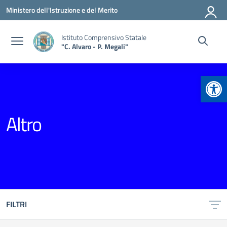
Vai ai contenuti
Vai al menu di navigazione
Vai al footer
Ministero dell'Istruzione e del Merito
Istituto Comprensivo Statale
"C. Alvaro - P. Megali"
Apr
Altro
FILTRI