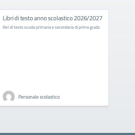
Libri di testo anno scolastico 2026/2027
Decr
Comm
libri di testo scuola primaria e secondaria di primo grado
class
Ples
Seco
“Cor
(RC)
di R
202
Circola
Personale scolastico