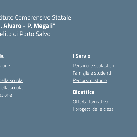
tituto Comprensivo Statale
. Alvaro - P. Megali"
lito di Porto Salvo
Visita la pagina iniziale della scuola
la
I Servizi
zione
Personale scolastico
Famiglie e studenti
della scuola
Percorsi di studio
della scuola
Didattica
azione
Offerta formativa
I progetti delle classi