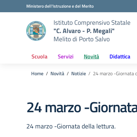
Vai ai contenuti
Vai al menu di navigazione
Vai al footer
Ministero dell'Istruzione e del Merito
Istituto Comprensivo Statale
"C. Alvaro - P. Megali"
Melito di Porto Salvo
Scuola
Servizi
Novità
Didattica
Home
Novità
Notizie
24 marzo -Giornata de
24 marzo -Giornata 
24 marzo -Giornata della lettura.